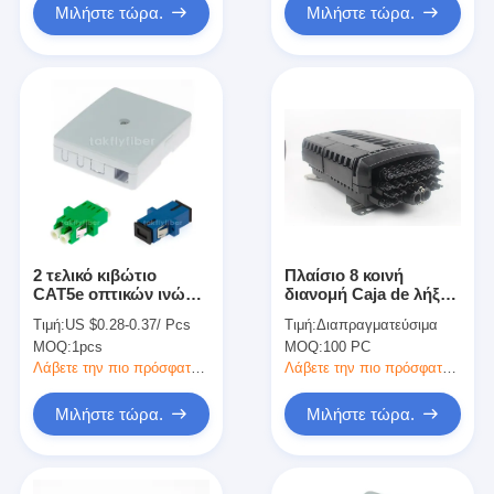
Μιλήστε τώρα.
Μιλήστε τώρα.
2 τελικό κιβώτιο
Πλαίσιο 8 κοινή
CAT5e οπτικών ινών
διανομή Caja de λήξης
λιμένων FTTH χωρίς
οπτικών ινών FTTH 16
Τιμή:
US $0.28-0.37/ Pcs
Τιμή:
Διαπραγματεύσιμα
προσαρμοστές
24cores IP68
MOQ:
1pcs
MOQ:
100 PC
πλεξίδων
Λάβετε την πιο πρόσφατη τιμή
Λάβετε την πιο πρόσφατη τιμή
Μιλήστε τώρα.
Μιλήστε τώρα.