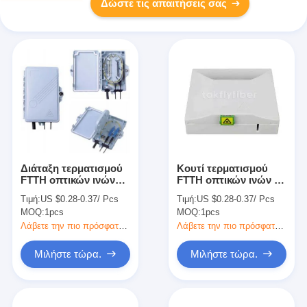
Δώστε τις απαιτήσεις σας
Διάταξη τερματισμού
Κουτί τερματισμού
FTTH οπτικών ινών
FTTH οπτικών ινών με
κατάλληλη για
είσοδο καλωδίου 1
Τιμή:
US $0.28-0.37/ Pcs
Τιμή:
US $0.28-0.37/ Pcs
εξωτερική και
θύρας για καλώδιο
MOQ:
1pcs
MOQ:
1pcs
εσωτερική χρήση
επικάλυψης
Λάβετε την πιο πρόσφατη τιμή
Λάβετε την πιο πρόσφατη τιμή
Μιλήστε τώρα.
Μιλήστε τώρα.