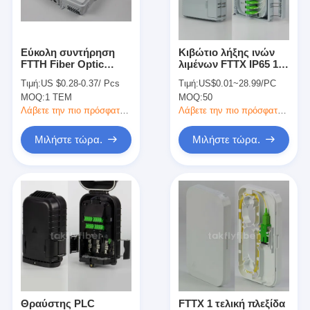
Γύρος εργοστασίων
Ποιοτικός έλεγχος
Εύκολη συντήρηση
Κιβώτιο λήξης ινών
FTTH Fiber Optic
λιμένων FTTX IP65 16
Μας ελάτε σε επαφή με
Termination Box με
με το θραύστη PLC
Τιμή:
US $0.28-0.37/ Pcs
Τιμή:
US$0.01~28.99/PC
προστασία IP65 και
προσαρμοστών Sc
MOQ:
1 ΤΕΜ
MOQ:
50
απώλεια εισαγωγής
Ειδήσεις
0,2dB
Λάβετε την πιο πρόσφατη τιμή
Λάβετε την πιο πρόσφατη τιμή
Μιλήστε τώρα.
Μιλήστε τώρα.
Μιλήστε τώρα.
MPO MTP
WDM MUX DEMUX
θραύστης PLC οπτικών ινών
καλώδιο οπτικών ινών
Θραύστης PLC
FTTX 1 τελική πλεξίδα