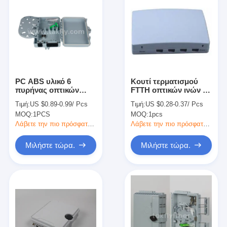
PC ABS υλικό 6
Κουτί τερματισμού
πυρήνας οπτικών
FTTH οπτικών ινών με
ινών τερματισμού για
είσοδο καλωδίου 4
Τιμή:
US $0.89-0.99/ Pcs
Τιμή:
US $0.28-0.37/ Pcs
γρήγορες συνδέσεις
θύρων για καλώδιο
MOQ:
1PCS
MOQ:
1pcs
ινών
επικάλυψης
Λάβετε την πιο πρόσφατη τιμή
Λάβετε την πιο πρόσφατη τιμή
Μιλήστε τώρα.
Μιλήστε τώρα.
Σπίτι
Προϊόντα
Περίπου εμείς