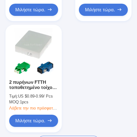
Εξάρτηση εργαλείων οπτικών ινών
Μιλήστε τώρα.
Μιλήστε τώρα.
Τμήματα ΠΡΩΘΥΠΟΥΡΓΟΥ και υψηλής δύναμης
2 πυρήνων FTTH
τοποθετημένο τοίχος
προσαρμοστών
Τιμή:
US $0.89-0.99/ Pcs
παράθυρο λήξης
MOQ:
1pcs
τύπων εσωτερικό για
το καλώδιο οπτικών
Λάβετε την πιο πρόσφατη τιμή
ινών
Μιλήστε τώρα.