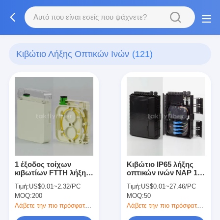
Κιβώτιο Λήξης Οπτικών Ινών
(121)
1 έξοδος τοίχων
Κιβώτιο IP65 λήξης
κιβωτίων FTTH λήξης
οπτικών ινών NAP 16
οπτικών ινών λιμένων
λιμένων FTTH με
Τιμή:
US$0.01~2.32/PC
Τιμή:
US$0.01~27.46/PC
με την πλεξίδα
θραύστη PLC 0.9mm
MOQ:
200
MOQ:
50
προσαρμοστών Sc
το μίνι
Λάβετε την πιο πρόσφατη τιμή
Λάβετε την πιο πρόσφατη τιμή