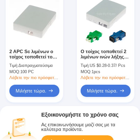
2 APC Sc λιμένων ο
Ο τοίχος τοποθετεί 2
τοίχος τοποθετεί το
λιμένων ινών λήξης
μίνι FTTH τελικό
τελικό κιβώτιο
Τιμή:
Διαπραγματεύσιμα
Τιμή:
US $0.28-0.37/ Pcs
κιβώτιο 2 πυρήνων
πρόσβασης οπτικής
MOQ:
100 PC
MOQ:
1pcs
ίνας κιβωτίων το
πλαστικό μίνι
Λάβετε την πιο πρόσφατη τιμή
Λάβετε την πιο πρόσφατη τιμή
Μιλήστε τώρα.
Μιλήστε τώρα.
Εξοικονομήστε το χρόνο σας
Ας επικοινωνήσουμε μαζί σας με τα
καλύτερα προϊόντα.