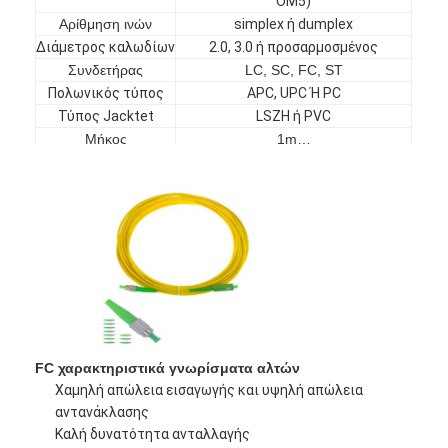
OM5
)
Γύρος εργοστασίων
Αρίθμηση ινών
simplex ή dumplex
Διάμετρος καλωδίων
2.0, 3.0 ή προσαρμοσμένος
Ποιοτικός έλεγχος
Συνδετήρας
LC, SC, FC, ST
Πολωνικός τύπος
APC, UPC Ή PC
Μας ελάτε σε επαφή με
Τύπος Jacktet
LSZH ή PVC
Μήκος
1m…
Ειδήσεις
Μήκη
προσαρμοσμένος
ξεμπλοκαρίσματος
Μιλήστε τώρα.
Κίτρινος, Aqua, βιολέτα ή
Χρώμα σακακιών
προσαρμοσμένος
MPO MTP
WDM MUX DEMUX
FC χαρακτηριστικά γνωρίσματα αλτών
θραύστης PLC οπτικών ινών
Χαμηλή απώλεια εισαγωγής και υψηλή απώλεια
αντανάκλασης
καλώδιο οπτικών ινών
Καλή δυνατότητα ανταλλαγής