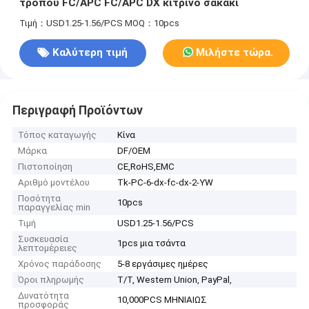
τρόπου FC/APC FC/APC DX κίτρινο σακάκι
Τιμή：USD1.25-1.56/PCS
MOQ：10pcs
Καλύτερη τιμή
Μιλήστε τώρα.
Περιγραφή Προϊόντων
Τόπος καταγωγής
Κίνα
Μάρκα
DF/OEM
Πιστοποίηση
CE,RoHS,EMC
Αριθμό μοντέλου
Tk-PC-6-dx-fc-dx-2-YW
Ποσότητα
10pcs
παραγγελίας min
Τιμή
USD1.25-1.56/PCS
Συσκευασία
1pcs μια τσάντα
λεπτομέρειες
Χρόνος παράδοσης
5-8 εργάσιμες ημέρες
Όροι πληρωμής
T/T, Western Union, PayPal,
Δυνατότητα
10,000PCS ΜΗΝΙΑΙΩΣ
προσφοράς