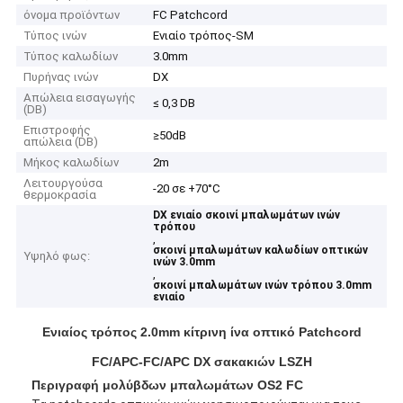
όνομα προϊόντων
FC Patchcord
Τύπος ινών
Ενιαίο τρόπος-SM
Τύπος καλωδίων
3.0mm
Πυρήνας ινών
DX
Απώλεια εισαγωγής
≤ 0,3 DB
(DB)
Επιστροφής
≥50dB
απώλεια (DB)
Μήκος καλωδίων
2m
Λειτουργούσα
-20 σε +70°C
θερμοκρασία
DX ενιαίο σκοινί μπαλωμάτων ινών
τρόπου
,
σκοινί μπαλωμάτων καλωδίων οπτικών
Υψηλό φως:
ινών 3.0mm
,
σκοινί μπαλωμάτων ινών τρόπου 3.0mm
ενιαίο
Ενιαίος τρόπος 2.0mm κίτρινη ίνα οπτικό Patchcord
FC/APC-FC/APC DX σακακιών LSZH
Περιγραφή μολύβδων μπαλωμάτων OS2 FC