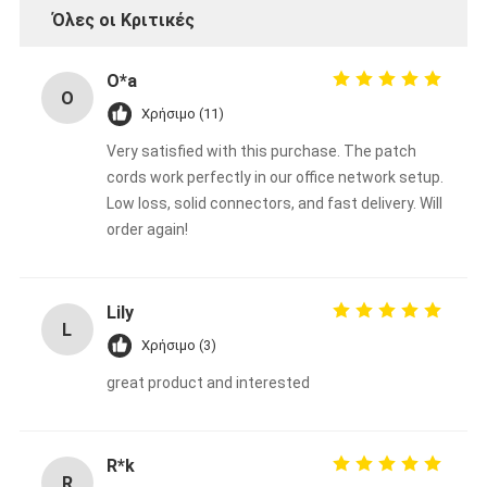
Όλες οι Κριτικές
O*a
O
Χρήσιμο (11)
Very satisfied with this purchase. The patch
cords work perfectly in our office network setup.
Low loss, solid connectors, and fast delivery. Will
order again!
Lily
L
Χρήσιμο (3)
great product and interested
R*k
R