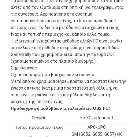
Τα patchcords οπτικών ινών χρησιμοποιούνται για τους
άλτες από τον εξοπλισμό στη οπτική ίνα τηλεγραφώντας
τις συνδέσεις. Appincations στο σύστημα
communuication οπτικής ίνας, το δίκτυο πρόσβασης
οπτικής ίνας, το δίκτυο μετάδοσης στοιχείων οπτικής
ίνας και τοπικής περιοχής και κάποιο άλλο τομέα.
Η εξωτερική ενισχύοντας μέθοδος αλτών FC είναι μανίκι
μετάλλων και η μέθοδος στερέωσης είναι πόρπη βιδών.
Genenrally που χρησιμοποιείται από την πλευρά ODF.
(χρησιμοποιημένος στο πλαίσιο διανομής.)
Σημειωμένος:
Όχι πέρα-κάμψη και βρόχος σε λειτουργία
Μετά από να χρησιμοποιήσει, πρέπει να προστατεύσει την
ένωση οπτικής ίνας με μια προστατευτική κάλυψη, να
αποφύγει τη σκόνη και το πετρέλαιο θα βλάψει τη
σύζευξη της οπτικής ίνας.
Προδιαγραφή
μολύβδων μπαλωμάτων OS2 FC
:
Στοιχείο
Fc-FC patchcord
Τύπος προσώπου τελών
APC/UPC
SM (G652, G655, G657) ΚΚ