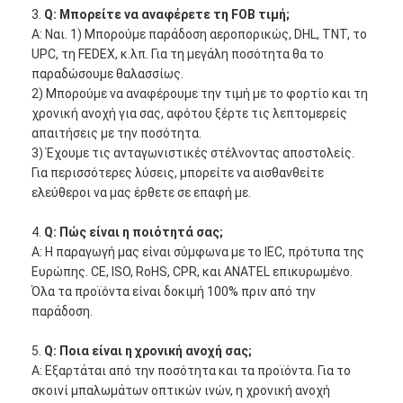
3.
Q: Μπορείτε να αναφέρετε τη FOB τιμή;
Α: Ναι. 1) Μπορούμε παράδοση αεροπορικώς, DHL, TNT, το
UPC, τη FEDEX, κ.λπ. Για τη μεγάλη ποσότητα θα το
παραδώσουμε θαλασσίως.
2) Μπορούμε να αναφέρουμε την τιμή με το φορτίο και τη
χρονική ανοχή για σας, αφότου ξέρτε τις λεπτομερείς
απαιτήσεις με την ποσότητα.
3) Έχουμε τις ανταγωνιστικές στέλνοντας αποστολείς.
Για περισσότερες λύσεις, μπορείτε να αισθανθείτε
ελεύθεροι να μας έρθετε σε επαφή με.
4.
Q: Πώς είναι η ποιότητά σας;
Α: Η παραγωγή μας είναι σύμφωνα με το IEC, πρότυπα της
Ευρώπης. CE, ISO, RoHS, CPR, και ANATEL επικυρωμένο.
Όλα τα προϊόντα είναι δοκιμή 100% πριν από την
παράδοση.
5.
Q: Ποια είναι η χρονική ανοχή σας;
Α: Εξαρτάται από την ποσότητα και τα προϊόντα. Για το
σκοινί μπαλωμάτων οπτικών ινών, η χρονική ανοχή