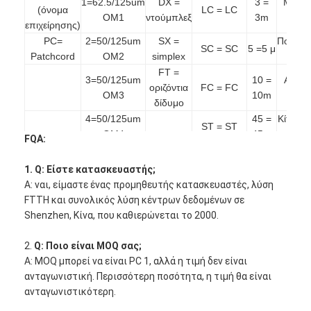
1=62.5/125um
DX =
3 =
Μπλε 
Εξάρτηση εργαλείων οπτικών ινών
(όνομα
LC = LC
OM1
ντούμπλεξ
3m
BE
επιχείρησης)
Τμήματα ΠΡΩΘΥΠΟΥΡΓΟΥ και υψηλής δύναμης
PC=
2=50/125um
SX =
Πορτοκ
SC = SC
5 =5 μ
Patchcord
OM2
simplex
= OE
FT =
3=50/125um
10 =
Aqua 
οριζόντια
FC = FC
OM3
10m
AA
δίδυμο
4=50/125um
45 =
Κίτρινο
ST = ST
OM4
45m
YW
FQA:
5=50/125um
Βιολέτ
MJ = MTRJ
OM5
VT
1. Q: Είστε κατασκευαστής;
6=9/125um
Α: ναι, είμαστε ένας προμηθευτής κατασκευαστές, λύση
E2 = E2000
…
OS2
FTTH και συνολικός λύση κέντρων δεδομένων σε
EA =
Shenzhen, Κίνα, που καθιερώνεται το 2000.
E2000/APC
2.
Q: Ποιο είναι MOQ σας;
Α: MOQ μπορεί να είναι PC 1, αλλά η τιμή δεν είναι
ανταγωνιστική. Περισσότερη ποσότητα, η τιμή θα είναι
ανταγωνιστικότερη.