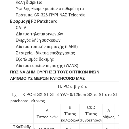
Καλή διάρκεια
οπτική ίνα patchcord
Υψηλής θερμοκρασίας σταθερότητα
Πρότυπα: GR-326-ΠΥΡΗΝΑΣ Telcordia
πλεξίδα οπτικών ινών
Εφαρμογή FC Patchcord
CATV
προσαρμοστής οπτικών ινών
Δίκτυα τηλεπικοινωνιών
Ενεργός λήξη συσκευών
συνδετήρας οπτικών ινών
Δίκτυα τοπικής περιοχής (LANS)
Στοιχεία - δίκτυα επεξεργασίας
εξασθενητής οπτικών ινών
Εξοπλισμός δοκιμής
Δίκτυα ευρείας περιοχής (WANS)
Κιβώτιο λήξης οπτικών ινών
ΠΩΣ ΝΑ ΔΗΜΙΟΥΡΓΗΣΕΙ ΤΟΥΣ ΟΠΤΙΚΩΝ ΙΝΏΝ
ΑΡΙΘΜΟΎΣ ΜΕΡΏΝ PATCHCORD ΜΑΣ
Επιτροπή μπαλωμάτων οπτικών ινών
Tk-PC-α-β-γ-δ-ε
Οπτική ενότητα πομποδεκτών
Π.χ.: TK-PC-6-SX-ST-ST-3-YW= 9/125um SX το ST στο ST η 3M
patchcord, κίτρινος
μετατροπέας μέσων οπτικών ινών
Β
C&D
Α
Δ
Ε
Τύπος
Τύπος
Τύπος ινών
Μήκος
Χρώμ
Διακόπτης ινών Ethernet
καλωδίων
συνδετήρων
TK=Takfly