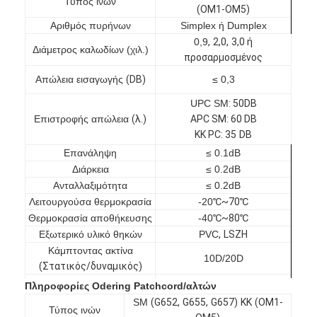
Τύπος ινών
(OM1-OM5)
Αριθμός πυρήνων
Simplex ή Dumplex
0,9
,
2,0
,
3,0 ή
Διάμετρος καλωδίων (χιλ.)
προσαρμοσμένος
Απώλεια εισαγωγής
(
DB
)
≤ 0,3
UPC SM
: 50
DB
Επιστροφής απώλεια
(
λ.
)
APC SM
:
60 DB
ΚΚ PC
: 35
DB
Επανάληψη
≤ 0.1dB
Διάρκεια
≤ 0.2dB
Ανταλλαξιμότητα
≤ 0.2dB
Λειτουργούσα θερμοκρασία
-20
℃~70℃
Θερμοκρασία αποθήκευσης
-40
℃~80℃
Εξωτερικό υλικό θηκών
PVC
,
LSZH
Σπίτι
Κάμπτοντας ακτίνα
10D/20D
(
Στατικός/δυναμικός
)
Προϊόντα
Μήκος
Προσαρμοσμένος
Πληροφορίες Odering Patchcord/αλτών
Περίπου εμείς
SM
(
G652
,
G655
,
G657
)
ΚΚ
(
OM1-
Τύπος ινών