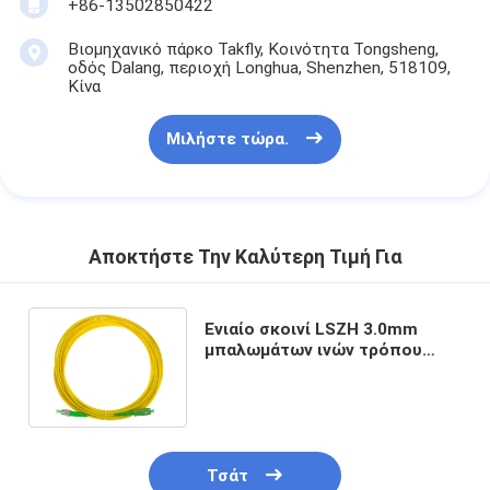
+86-13502850422
Βιομηχανικό πάρκο Takfly, Κοινότητα Tongsheng,
οδός Dalang, περιοχή Longhua, Shenzhen, 518109,
Κίνα
Μιλήστε τώρα.
Αποκτήστε Την Καλύτερη Τιμή Για
Ενιαίο σκοινί LSZH 3.0mm
μπαλωμάτων ινών τρόπου
FC/APC FC/APC DX κίτρινο
σακάκι
Τσάτ